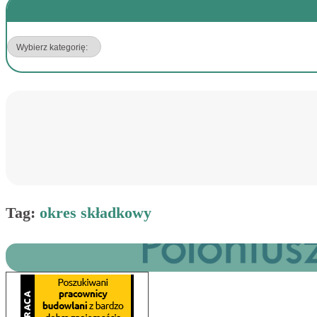
Wszystko co musisz wiedzieć o umowie zlecenie
Tag:
okres składkowy
22 kwietnia, 2024