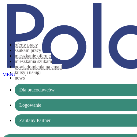
oferty pracy
szukam pracy
mieszkanie oferuję
mieszkania szukam
powiadomienia na email
kursy i usługi
MENU
news
Dla pracodawców
Logowanie
Zaufany Partner