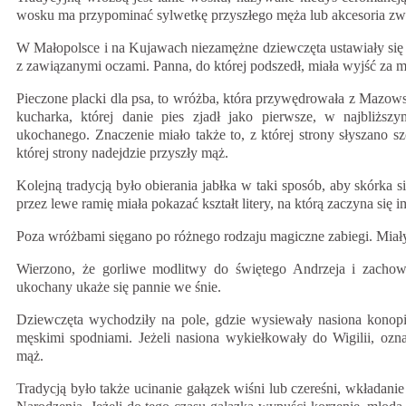
wosku ma przypominać sylwetkę przyszłego męża lub akcesoria zw
W Małopolsce i na Kujawach niezamężne dziewczęta ustawiały się
z zawiązanymi oczami. Panna, do której podszedł, miała wyjść za m
Pieczone placki dla psa, to wróżba, która przywędrowała z Mazows
kucharka, której danie pies zjadł jako pierwsze, w najbliższ
ukochanego. Znaczenie miało także to, z której strony słyszano 
której strony nadejdzie przyszły mąż.
Kolejną tradycją było obierania jabłka w taki sposób, aby skórka s
przez lewe ramię miała pokazać kształt litery, na którą zaczyna się 
Poza wróżbami sięgano po różnego rodzaju magiczne zabiegi. Miały
Wierzono, że gorliwe modlitwy do świętego Andrzeja i zachowa
ukochany ukaże się pannie we śnie.
Dziewczęta wychodziły na pole, gdzie wysiewały nasiona konopi 
męskimi spodniami. Jeżeli nasiona wykiełkowały do Wigilii, ozn
mąż.
Tradycją było także ucinanie gałązek wiśni lub czereśni, wkładani