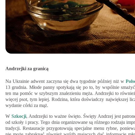
Andrzejki za granicą
Na Ukrainie adwent zaczyna się dwa tygodnie później niż w
Pols
13 grudnia. Młode panny spotykają się po to, by wspólnie smażyć i
ten ma pomóc w szybszym znalezieniu męża. Andrzejki to również cz
więcej psot, tym lepiej. Rodzina, która doświadczy największej li
wydanie córki za mąż.
W
Szkocji
, Andrzejki to ważne święto. Święty Andrzej jest patron
od szkoły i pracy. Tego dnia organizowane są różnego rodzaju impr
tradycji. Restauracje przygotowują specjalne menu rybne, poniew
nie może zabraknąć również wróżb mających dać informacje m