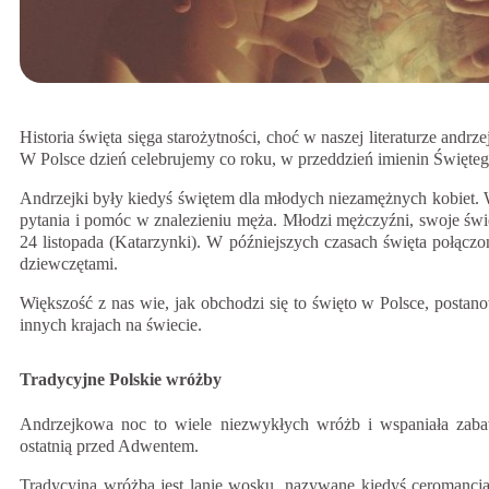
Historia święta sięga starożytności, choć w naszej literaturze and
W Polsce dzień celebrujemy co roku, w przeddzień imienin Świętego
Andrzejki były kiedyś świętem dla młodych niezamężnych kobiet. 
pytania i pomóc w znalezieniu męża. Młodzi mężczyźni, swoje świ
24 listopada (Katarzynki). W późniejszych czasach święta połącz
dziewczętami.
Większość z nas wie, jak obchodzi się to święto w Polsce, posta
innych krajach na świecie.
Tradycyjne Polskie wróżby
Andrzejkowa noc to wiele niezwykłych wróżb i wspaniała zabaw
ostatnią przed Adwentem.
Tradycyjną wróżbą jest lanie wosku, nazywane kiedyś ceromancją