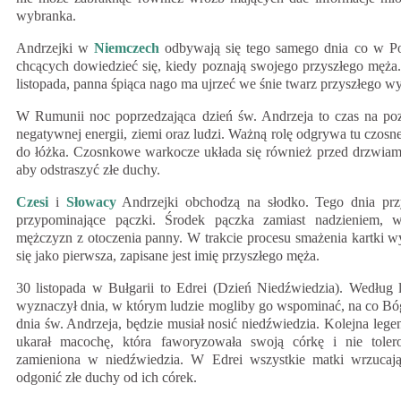
wybranka.
Andrzejki w
Niemczech
odbywają się tego samego dnia co w Pol
chcących dowiedzieć się, kiedy poznają swojego przyszłego męża
listopada, panna śpiąca nago ma ujrzeć we śnie twarz przyszłego w
W Rumunii noc poprzedzająca dzień św. Andrzeja to czas na poz
negatywnej energii, ziemi oraz ludzi. Ważną rolę odgrywa tu czosne
do łóżka. Czosnkowe warkocze układa się również przed drzwiami
aby odstraszyć złe duchy.
Czesi
i
Słowacy
Andrzejki obchodzą na słodko. Tego dnia prz
przypominające pączki. Środek pączka zamiast nadzieniem, w
mężczyzn z otoczenia panny. W trakcie procesu smażenia kartki wy
się jako pierwsza, zapisane jest imię przyszłego męża.
30 listopada w Bułgarii to Edrei (Dzień Niedźwiedzia). Według l
wyznaczył dnia, w którym ludzie mogliby go wspominać, na co Bóg o
dnia św. Andrzeja, będzie musiał nosić niedźwiedzia. Kolejna leg
ukarał macochę, która faworyzowała swoją córkę i nie tolero
zamieniona w niedźwiedzia. W Edrei wszystkie matki wrzucaj
odgonić złe duchy od ich córek.