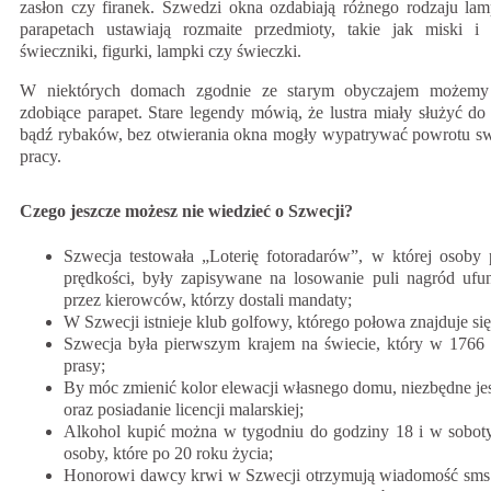
zasłon czy firanek. Szwedzi okna ozdabiają różnego rodzaju lam
parapetach ustawiają rozmaite przedmioty, takie jak miski i
świeczniki, figurki, lampki czy świeczki.
W niektórych domach zgodnie ze starym obyczajem możemy 
zdobiące parapet. Stare legendy mówią, że lustra miały służyć d
bądź rybaków, bez otwierania okna mogły wypatrywać powrotu s
pracy.
Czego jeszcze możesz nie wiedzieć o Szwecji?
Szwecja testowała „Loterię fotoradarów”, w której osoby p
prędkości, były zapisywane na losowanie puli nagród ufu
przez kierowców, którzy dostali mandaty;
W Szwecji istnieje klub golfowy, którego połowa znajduje się 
Szwecja była pierwszym krajem na świecie, który w 1766
prasy;
By móc zmienić kolor elewacji własnego domu, niezbędne je
oraz posiadanie licencji malarskiej;
Alkohol kupić można w tygodniu do godziny 18 i w sobot
osoby, które po 20 roku życia;
Honorowi dawcy krwi w Szwecji otrzymują wiadomość sms 