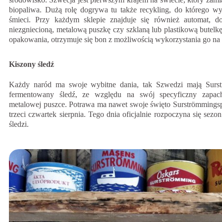
biopaliwa. Dużą rolę dogrywa tu także recykling, do którego w
śmieci. Przy każdym sklepie znajduje się również automat, 
niezgniecioną, metalową puszkę czy szklaną lub plastikową butelk
opakowania, otrzymuje się bon z możliwością wykorzystania go na
Kiszony śledź
Każdy naród ma swoje wybitne dania, tak Szwedzi mają Surstr
fermentowany śledź, ze względu na swój specyficzny zapac
metalowej puszce. Potrawa ma nawet swoje święto Surströmmingsp
trzeci czwartek sierpnia. Tego dnia oficjalnie rozpoczyna się sez
śledzi.