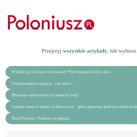
Przejrzyj
wszystkie artykuły
, lub wybierz
W jakie języki warto inwestować? Porównanie kiedyś i dziś
Przeprowadzka za pracą – czy warto?
Dlaczego warto jechać na wakacje zimą?
5 mniej znanych miejsc w Niemczech – gdzie pojechać podczas wolnych d
Dzień Polonii i Polaków za granicą