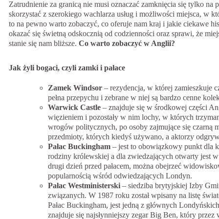
Zatrudnienie za granicą nie musi oznaczać zamknięcia się tylko na
skorzystać z szerokiego wachlarza usług i możliwości miejsca, w k
to na pewno warto zobaczyć, co oferuje nam kraj i jakie ciekawe hi
okazać się świetną odskocznią od codzienności oraz sprawi, że m
stanie się nam bliższe.
Co warto zobaczyć w Anglii?
Jak żyli bogaci, czyli zamki i pałace
Zamek Windsor
– rezydencja, w której zamieszkuje cz
pełna przepychu i zebrane w niej są bardzo cenne kolekc
Warwick Castle
– znajduje się w środkowej części An
więzieniem i pozostały w nim lochy, w których trzyman
wrogów politycznych, po osoby zajmujące się czarną m
przedmioty, których kiedyś używano, a aktorzy odgrywa
Pałac Buckingham
– jest to obowiązkowy punkt dla ka
rodziny królewskiej a dla zwiedzających otwarty jest w
drugi dzień przed pałacem, można obejrzeć widowiskow
popularnością wśród odwiedzających Londyn.
Pałac Westministerski
– siedziba brytyjskiej Izby Gm
związanych. W 1987 roku został wpisany na listę św
Pałac Buckingham, jest jedną z głównych Londyńskich 
znajduje się najsłynniejszy zegar Big Ben, który przez