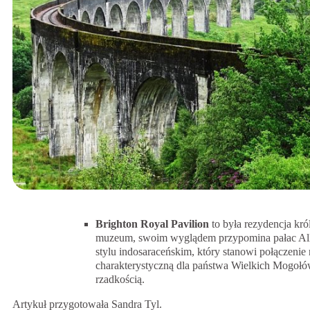
Brighton Royal Pavilion
to była rezydencja kr
muzeum, swoim wyglądem przypomina pałac All
stylu indosaraceńskim, który stanowi połączenie 
charakterystyczną dla państwa Wielkich Mogołó
rzadkością.
Artykuł przygotowała Sandra Tyl.