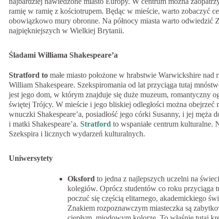
najbardziej nawiedzone miasto Europy. W centrum można zaopatrzyć
ramię w ramię z kościotrupem. Będąc w mieście, warto zobaczyć ce
obowiązkowo mury obronne. Na północy miasta warto odwiedzić 
najpiękniejszych w Wielkiej Brytanii.
Śladami Williama Shakespeare’a
Stratford to
małe miasto położone w hrabstwie Warwickshire nad rze
William Shakespeare. Szekspiromania od lat przyciąga tutaj mnóst
jest jego dom, w którym znajduje się duże muzeum, romantyczny ogr
świętej Trójcy. W mieście i jego bliskiej odległości można obejrze
wnuczki Shakespeare’a, posiadłość jego córki Susanny, i jej męża 
i matki Shakespeare’a.
Stratford
to wspaniałe centrum kulturalne. 
Szekspira i licznych wydarzeń kulturalnych.
Uniwersytety
Oksford
to jedna z najlepszych uczelni na świeci
kolegiów. Oprócz studentów co roku przyciąga t
poczuć się częścią elitarnego, akademickiego ś
Znakiem rozpoznawczym miasteczka są zabytkow
ciepłym, miodowym kolorze. To właśnie tutaj kr