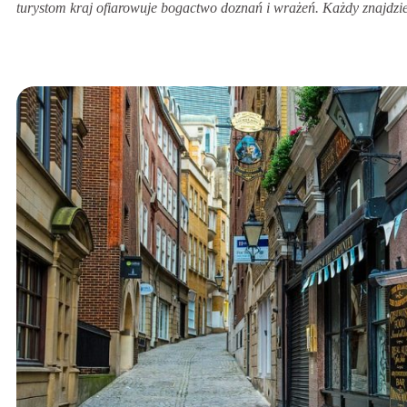
turystom kraj ofiarowuje bogactwo doznań i wrażeń. Każdy znajdzie 