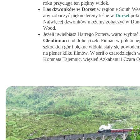
roku przyciąga ten piękny widok.
Las dzwonków w Dorset
w regionie South Wes
aby zobaczyć piękne tereny leśne w
Dorset
pokr
Najwięcej dzwonków możemy zobaczyć w Duncli
Wood.
Jeżeli uwielbiasz Harrego Pottera, warto wybrać 
Glenfinnan
nad doliną rzeki Finnan w północne
szkockich gór i piękne widoki stały się powodem
na plener kilku filmów. W serii o czarodziejac
Komnata Tajemnic, więzień Azkabanu i Czara O