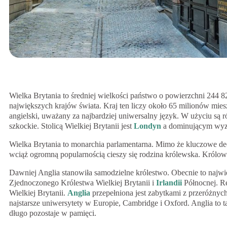
Wielka Brytania to średniej wielkości państwo o powierzchni 244 
największych krajów świata. Kraj ten liczy około 65 milionów mi
angielski, uważany za najbardziej uniwersalny język. W użyciu są rów
szkockie. Stolicą Wielkiej Brytanii jest
Londyn
a dominującym wyz
Wielka Brytania to monarchia parlamentarna. Mimo że kluczowe de
wciąż ogromną popularnością cieszy się rodzina królewska. Królowa
Dawniej Anglia stanowiła samodzielne królestwo. Obecnie to najwię
Zjednoczonego Królestwa Wielkiej Brytanii i
Irlandii
Północnej. Re
Wielkiej Brytanii.
Anglia
przepełniona jest zabytkami z przeróżnych
najstarsze uniwersytety w Europie, Cambridge i Oxford. Anglia to ta
długo pozostaje w pamięci.