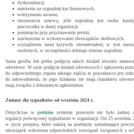
dyskryminacji,
nałożeniu na sygnalistę kar finansowych,
wstrzymaniu awansu;
niezawarciu umowy, jeśli sygnalistą jest osoba kand
pracownika w danej organizacji,
pominięciu przy przyznawaniu premii,
zawieszeniu w wykonywaniu obowiązków służbowych,
wyrządzeniu innej krzywdy niematerialnej, w tym narus
osobistych, w szczególności dobrego imienia sygnalisty.
Sama groźba lub próba podjęcia takich działań również stanowi
odwetowe. W razie podjęcia działań odwetowych i zgłoszeniu przez
do odpowiedniego organu takiego zajścia to pracodawca jest zo
do udowodnienia, że jego działania nie mają charakteru odweto
mają związku z dokonanym zgłoszeniem.
Zmiany dla sygnalistów od września 2024 r.
Dotychczas w
polskim
systemie prawnym nie było żadnej c
regulacji poświęconej sygnalistom w organizacji. Od 25 września
w życie przepisy, które nałożą na podmioty zatrudniające powy
obowiązek wdrożenia odpowiednich rozwiązań związanych z oc