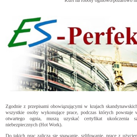
Kurs na roboty ogniowo/pożarowo n
Zgodnie z przepisami obowiązującymi w krajach skandynawskich
wszystkie osoby wykonujące prace, podczas których powstaje w
otwartego ognia, muszą uzyskać certyfikat ukończenia 
niebezpiecznych (Hot Work).
Do takich prac zalicza się spawanie, szlifowanie, prace z użycie