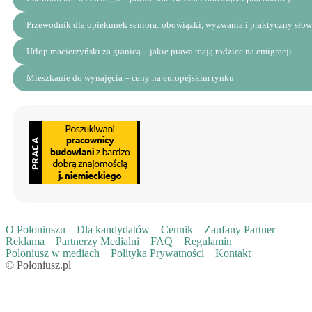
Przewodnik dla opiekunek seniora: obowiązki, wyzwania i praktyczny słown
Urlop macierzyński za granicą – jakie prawa mają rodzice na emigracji
Mieszkanie do wynajęcia – ceny na europejskim rynku
O Poloniuszu
Dla kandydatów
Cennik
Zaufany Partner
Reklama
Partnerzy Medialni
FAQ
Regulamin
Poloniusz w mediach
Polityka Prywatności
Kontakt
© Poloniusz.pl