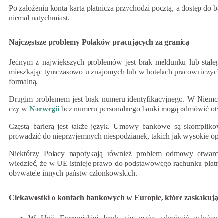
Po założeniu konta karta płatnicza przychodzi pocztą, a dostęp do
niemal natychmiast.
Najczęstsze problemy Polaków pracujących za granicą
Jednym z największych problemów jest brak meldunku lub stałe
mieszkając tymczasowo u znajomych lub w hotelach pracowniczych.
formalną.
Drugim problemem jest brak numeru identyfikacyjnego. W Niemc
czy w
Norwegii
bez numeru personalnego banki mogą odmówić otw
Częstą barierą jest także język. Umowy bankowe są skomplik
prowadzić do nieprzyjemnych niespodzianek, takich jak wysokie op
Niektórzy Polacy napotykają również problem odmowy otwarc
wiedzieć, że w UE istnieje prawo do podstawowego rachunku płatn
obywatele innych państw członkowskich.
Ciekawostki o kontach bankowych w Europie, które zaskakują
W Unii Europejskiej bank nie może odmówić założeni