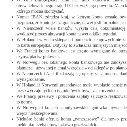
obywatelowi innego kraju UE bez ważnego powodu. Mało któ
którego można skorzystać.
Numer IBAN zdradza kraj, w którym konto zostało otw
rozpozna, że konto jest zagraniczne, nawet jeśli formalnie jest
W Niemczech wiele banków wysyła całą dokumentację wy
wydłużyć proces aktywacji konta nawet o kilka tygodni.
W Holandii w wielu sklepach i punktach usługowych nie zap
to karta europejska. Dotyczy to zwłaszcza mniejszych miejsc
We Francji konto bankowe jest często wymagane do otrzy
czynsz płacisz gotówką.
W Norwegii bez lokalnego konta bankowego nie założysz Vi
płatniczej, używanej niemal wszędzie – od sklepów po płatn
W Niemczech i Austrii zdarzają się opłaty za samo posiadani
wynagrodzenie.
W Holandii i Norwegii pracodawca może wypłacić pensję ty
przyzwyczajonych do tygodniówek bywa zaskoczeniem.
We Francji przelewy i polecenia zapłaty są często realizowa
to norma.
W Norwegii i krajach skandynawskich gotówka bywa niem
wręcz nieakceptowana.
Niektóre banki oferują konta „tymczasowe” dla nowo prz
meldunku trzeba obowiązkowo przekształcić.