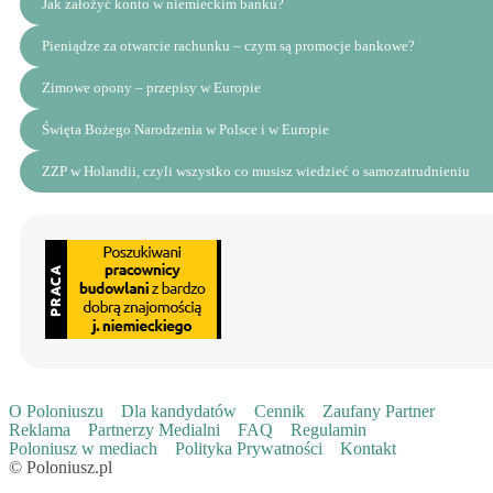
Jak założyć konto w niemieckim banku?
Pieniądze za otwarcie rachunku – czym są promocje bankowe?
Zimowe opony – przepisy w Europie
Święta Bożego Narodzenia w Polsce i w Europie
ZZP w Holandii, czyli wszystko co musisz wiedzieć o samozatrudnieniu
O Poloniuszu
Dla kandydatów
Cennik
Zaufany Partner
Reklama
Partnerzy Medialni
FAQ
Regulamin
Poloniusz w mediach
Polityka Prywatności
Kontakt
© Poloniusz.pl