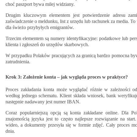
choć paszport bywa milej widziany.
Drugim kluczowym elementem jest potwierdzenie adresu za
zaświadczenie o meldunku, list z urzędu lub rachunek za media. To w
dla świeżo przybyłych emigrantów.
Trzecim elementem są numery identyfikacyjne: podatkowe lub pers
klienta i zgłoszeń do urzędów skarbowych.
W przypadku Polaków pracujących za granicą bardzo pomocna byw
zatrudnienia.
Krok 3: Założenie konta – jak wygląda proces w praktyce?
Proces zakładania konta może wyglądać różnie w zależności od k
według jednego schematu. Klient składa wniosek, bank weryfiku
następnie nadawany jest numer IBAN.
Coraz popularniejszą opcją są konta zakładane online. Dla 
znajomością języka jest to często najlepsze rozwiązanie na sta
wideo, a dokumenty przesyła się w formie zdjęć. Cały proces mo
dnia.