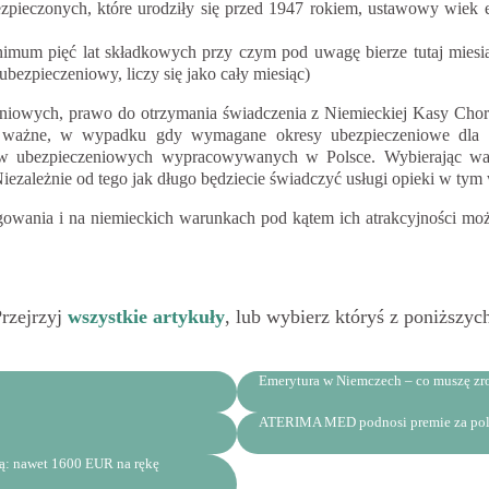
pieczonych, które urodziły się przed 1947 rokiem, ustawowy wiek em
m pięć lat składkowych przy czym pod uwagę bierze tutaj miesiące,
bezpieczeniowy, liczy się jako cały miesiąc)
niowych, prawo do otrzymania świadczenia z Niemieckiej Kasy Chor
o ważne, w wypadku gdy wymagane okresy ubezpieczeniowe dla uz
w ubezpieczeniowych wypracowywanych w Polsce. Wybierając warun
ezależnie od tego jak długo będziecie świadczyć usługi opieki w tym
wania i na niemieckich warunkach pod kątem ich atrakcyjności może 
rzejrzyj
wszystkie artykuły
, lub wybierz któryś z poniższyc
Emerytura w Niemczech – co muszę zro
ATERIMA MED podnosi premie za pole
ią: nawet 1600 EUR na rękę