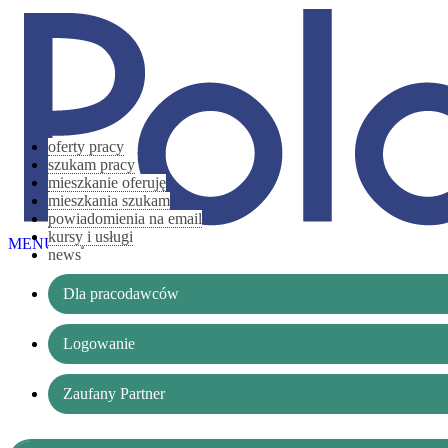
oferty pracy
szukam pracy
mieszkanie oferuję
mieszkania szukam
powiadomienia na email
kursy i usługi
MENU
news
Dla pracodawców
Logowanie
Zaufany Partner