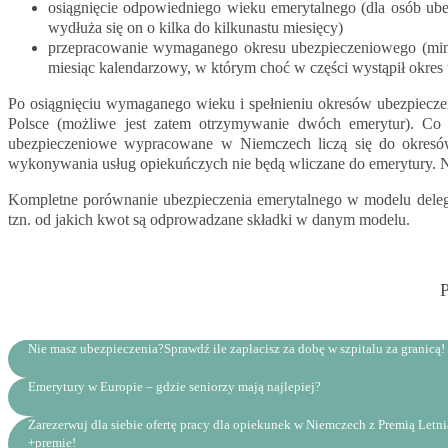
osiągnięcie odpowiedniego wieku emerytalnego (dla osób ubez
wydłuża się on o kilka do kilkunastu miesięcy)
przepracowanie wymaganego okresu ubezpieczeniowego (minimu
miesiąc kalendarzowy, w którym choć w części wystąpił okres u
Po osiągnięciu wymaganego wieku i spełnieniu okresów ubezpiecze
Polsce (możliwe jest zatem otrzymywanie dwóch emerytur). C
ubezpieczeniowe wypracowane w Niemczech liczą się do okresó
wykonywania usług opiekuńczych nie będą wliczane do emerytury. Ni
Kompletne porównanie ubezpieczenia emerytalnego w modelu delego
tzn. od jakich kwot są odprowadzane składki w danym modelu.
P
Nie masz ubezpieczenia?Sprawdź ile zapłacisz za dobę w szpitalu za granicą!
Emerytury w Europie – gdzie seniorzy mają najlepiej?
Zarezerwuj dla siebie ofertę pracy dla opiekunek w Niemczech z Premią Letn
+premie!