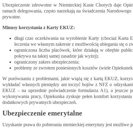
Ubezpieczenie zdrowotne w Niemieckiej Kasie Chorych daje Opi
ramach delegowania, często narzekają na świadczenia Narodowego F
prywatne.
Minusy korzystania z Karty EKUZ:
długi czas oczekiwania na wyrobienie Karty (chociaż Karta 
leczenia we własnym zakresie z możliwością ubiegania się o
ograniczona liczba placówek, które działają w obrębie pu
pokrywa na takiej samej zasadzie jak wyżej);
ograniczony zakres ubezpieczenia;
problemy ze zwrotem poniesionych kosztów (wiele Opiekunek sk
W porównaniu z problemami, jakie wiążą się z kartą EKUZ, korzys
wykładać własnych pieniędzy ani toczyć bojów z NFZ o odzyskanie 
EKUZ – na uprzednie poświadczenie formularza A1), a jeszcze pr
wykonywania pracy, Opiekunka zyskuje pełen komfort korzystania 
dodatkowych prywatnych ubezpieczeń.
Ubezpieczenie emerytalne
Uzyskanie prawa do pobierania niemieckiej emerytury jest możliwe