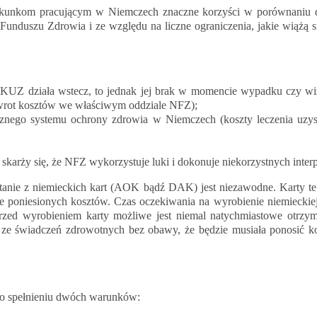
ekunkom pracującym w Niemczech znaczne korzyści w porównaniu d
unduszu Zdrowia i ze względu na liczne ograniczenia, jakie wiążą 
EKUZ działa wstecz, to jednak jej brak w momencie wypadku czy wizy
 zwrot kosztów we właściwym oddziale NFZ);
blicznego systemu ochrony zdrowia w Niemczech (koszty leczenia u
arży się, że NFZ wykorzystuje luki i dokonuje niekorzystnych interpr
tanie z niemieckich kart (AOK bądź DAK) jest niezawodne. Karty te
poniesionych kosztów. Czas oczekiwania na wyrobienie niemieckiej ka
zed wyrobieniem karty możliwe jest niemal natychmiastowe otrzym
ze świadczeń zdrowotnych bez obawy, że będzie musiała ponosić kos
 po spełnieniu dwóch warunków: