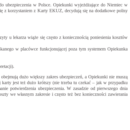
o ubezpieczenia w Polsce. Opiekunki wyjeżdżające do Niemiec w
się z korzystaniem z Karty EKUZ, decydują się na dodatkowe polisy
ty u lekarza wiąże się często z koniecznością poniesienia kosztów
zyskanego w placówce funkcjonującej poza tym systemem Opiekunka
etacji).
 obejmują dużo większy zakres ubezpieczeń, a Opiekunki nie muszą
rty jest też dużo krótszy (nie trzeba tu czekać – jak w przypadku
anie potwierdzenia ubezpieczenia. W zasadzie od pierwszego dnia
zty we własnym zakresie i często też bez konieczności zawierania