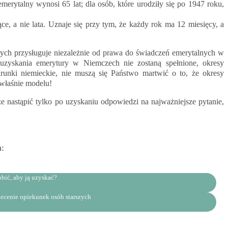
erytalny wynosi 65 lat; dla osób, które urodziły się po 1947 roku,
 a nie lata. Uznaje się przy tym, że każdy rok ma 12 miesięcy, a
ych przysługuje niezależnie od prawa do świadczeń emerytalnych w
yskania emerytury w Niemczech nie zostaną spełnione, okresy
ki niemieckie, nie muszą się Państwo martwić o to, że okresy
 właśnie modelu!
nastąpić tylko po uzyskaniu odpowiedzi na najważniejsze pytanie,
h:
bić, aby ją uzyskać?
cenie opiekunek osób starszych