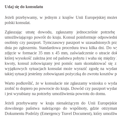
Udaj się do konsulatu
Jeżeli przebywamy, w jednym z krajów Unii Europejskiej moż
polski konsulat.
Zgłaszając utratę dowodu, zgłaszamy jednocześnie potrzeb
umożliwiającego powrót do kraju. Konsul poinformuje odpowiedni
osobisty czy paszport. Tymczasowy paszport w uzasadnionych pr
dnia po zgłoszeniu. Standardowa procedura trwa kilka dni. Do w
zdjęcie w formacie 35 mm x 45 mm, zaświadczenie o utracie doku
której wysokość zależna jest od państwa pobytu i waha się między 
kwoty, konsul zobowiązany jest pomóc nam skontaktować się z 
wyjątkowych sytuacjach konsulat może wyrazić zgodę na wyda
takiej sytuacji jesteśmy zobowiązani pożyczką do zwrotu kosztów p
Warto podkreślić, że w konsulacie nie zgłaszamy wniosku o wy
zrobić to dopiero po powrocie do kraju. Dowód czy paszport wyda
i jest wyrabiany na potrzeby umożliwienia powrotu do domu.
Jeżeli przebywamy w kraju nienależącym do Unii Europejskiej,
dowolnego państwa należącego do wspólnoty, gdzie otrzym
Dokumentu Podróży (Emergency Travel Document), który umożliwi