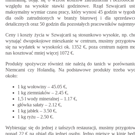
względu na wysokie stawki godzinowe. Rząd Szwajcarii ust
maksymalny wymiar czasu pracy, który wynosi 45 godzin w tygod
dla osób zatrudnionych w branży biurowej i dla sprzedaw
detalicznych oraz 50 godzin dla pozostałych pracowników najemny
Ceny i koszty życia w Szwajcarii są stosunkowo wysokie, np. ch
wynająć dwupokojowe mieszkanie w centrum, musimy przygoto
się na wydatek w wysokości ok. 1352 €, poza centrum najem m
nas kosztować mniej więcej 1072 €.
Produkty spożywcze również nie należą do tanich w porównani
Niemcami czy Holandią. Na podstawowe produkty trzeba wy
około:
1 kg wołowiny – 45.05 €,
1 kg ziemniaków – 2.45 €,
1,5 l wody mineralnej – 1.17 €,
główka sałaty – 2.12 €,
1 kg jabłek – 3.50 €,
1 kg ryżu – 2.50 €.
Wybierając się do jednej z tańszych restauracji, musimy przygoto
ponad 22 € na obiad dla jednej osoby. Jedno miejsce w kinie będ