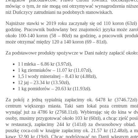
mówiąc o tym, że nie mogą oni otrzymywać wynagrodzenia niższ
niż Duńczycy zatrudniani na podobnych stanowiskach.
Najniższe stawki w 2019 roku zaczynały się od 110 koron (63zł)
godzinę. Pracownik budowlany bez znajomości języka może zaro
około 100-140 koron (58 – 80zł) na godzinę, a pracownik produk
może otrzymać między 120 a 140 koron (69 – 81zł).
Za podstawowe produkty spożywcze w Dani należy zapłacić około
1 l mleka – 6.86 kr (3.97zł),
1 kg ziemniaków – 11.07 kr (11.07zł),
1,5 l wody mineralnej – 8.43 kr (4.88zł),
12 jaj – 23.34 kr (13.50zł),
1 kg pomidorów – 20.63 kr (11.93zł).
Za pokój z jedną sypialnią zapłacimy ok. 6478 kr (3746.72zł
centrum większego miasta. Taki sam lokal poza centrum mo
wynająć już za 4786 kr (2768.11zł). Wybierając się do kina w d
osoby, musimy przygotować około 103 kr (60zł), a chcąc zjeść posi
w restauracji, zapłacimy 244 kr (141zł) za dwuosobowy obiad.
puszkę coca-coli w knajpie zapłacimy ok. 21.57 kr (12.48zł), a m
kawę 32.90 kr (19zł). Chcąc podróżować po Danii własnym aut