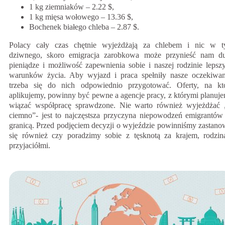
1 kg ziemniaków – 2.22 $,
1 kg mięsa wołowego – 13.36 $,
Bochenek białego chleba – 2.87 $.
Polacy cały czas chętnie wyjeżdżają za chlebem i nic w 
dziwnego, skoro emigracja zarobkowa może przynieść nam d
pieniądze i możliwość zapewnienia sobie i naszej rodzinie lepsz
warunków życia. Aby wyjazd i praca spełniły nasze oczekiwan
trzeba się do nich odpowiednio przygotować. Oferty, na kt
aplikujemy, powinny być pewne a agencje pracy, z którymi planuj
wiązać współpracę sprawdzone. Nie warto również wyjeżdżać
ciemno”- jest to najczęstsza przyczyna niepowodzeń emigrantów
granicą. Przed podjęciem decyzji o wyjeździe powinniśmy zastano
się również czy poradzimy sobie z tęsknotą za krajem, rodzin
przyjaciółmi.