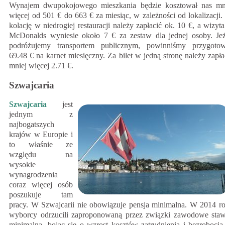
Wynajem dwupokojowego mieszkania będzie kosztował nas mn
więcej od 501 € do 663 € za miesiąc, w zależności od lokalizacji.
kolację w niedrogiej restauracji należy zapłacić ok. 10 €, a wizyt
McDonalds wyniesie około 7 € za zestaw dla jednej osoby. Jeż
podróżujemy transportem publicznym, powinniśmy przygoto
69.48 € na karnet miesięczny. Za bilet w jedną stronę należy zapła
mniej więcej 2.71 €.
Szwajcaria
Szwajcaria
jest
jednym z
najbogatszych
krajów w Europie i
to właśnie ze
względu na
wysokie
wynagrodzenia
coraz więcej osób
poszukuje tam
pracy. W Szwajcarii nie obowiązuje pensja minimalna. W 2014 r
wyborcy odrzucili zaproponowaną przez związki zawodowe sta
minimalną, bojąc się o wzrost kosztów zatrudnienia i bezrobocia