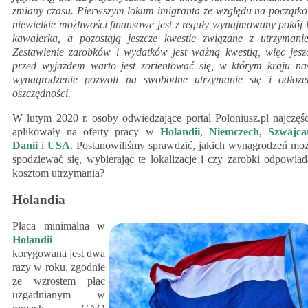
zmiany czasu. Pierwszym lokum imigranta ze względu na początk
niewielkie możliwości finansowe jest z reguły wynajmowany pokój 
kawalerka, a pozostają jeszcze kwestie związane z utrzymani
Zestawienie zarobków i wydatków jest ważną kwestią, więc jesz
przed wyjazdem warto jest zorientować się, w którym kraju na
wynagrodzenie pozwoli na swobodne utrzymanie się i odłoże
oszczędności.
W lutym 2020 r. osoby odwiedzające portal Poloniusz.pl najczęśc
aplikowały na oferty pracy w
Holandii
,
Niemczech
,
Szwajcar
Danii
i
USA
. Postanowiliśmy sprawdzić, jakich wynagrodzeń mo
spodziewać się, wybierając te lokalizacje i czy zarobki odpowiad
kosztom utrzymania?
Holandia
Płaca minimalna w
Holandii
korygowana jest dwa
razy w roku, zgodnie
ze wzrostem płac
uzgadnianym w