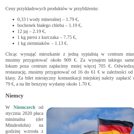
Ceny przykładowych produktów w przybliżeniu:
0,33 l wody mineralnej – 1.79 €,
bochenek białego chleba – 1.19 €,
12 jaj – 2.19 €,
1 kg piersi z kurczaka – 7.75 €,
1 kg ziemniaków – 1.13 €.
Chcąc wynająć mieszkanie z jedną sypialnią w centrum mias
musimy przygotować około 909 €. Za wynajem takiego sam
lokum poza centrum zapłacimy mniej więcej 705 €. Odwiedza
restaurację, musimy przygotować od 16 do 61 € w zależności od 
klasy. Za bilet miesięczny komunikacji miejskiej należy zapłacić 
79 €, a na litr benzyny wydamy około 1.70 €.
Niemcy
W
Niemczech
od
stycznia 2020 płaca
minimalna (der
Mindestlohn) na
godzinę wzrosła z