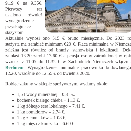
9,19 € na 9,35€.
Pierwszy raz
ustalono również
wynagrodzenie
przysługujące
stażystom.
Aktualnie wynosi ono 515 € brutto miesięcznie. Do 2023 r
stażysta ma zarabiać minimum 620 €. Płaca minimalna w Niemcz
zależna jest również od branży, stanowiska i lokalizacji. Dek
zamiast 13.20 zarobi 13.60 € a pensja osoby zatrudnionej w opi
wzrosła z 11.05 do 11.35 € w Zachodnich Niemczech włączni
Berlinem
. Wynagrodzenie minimalne pracownika budowlaneg
12.20, wzrośnie do 12.55 € od kwietnia 2020.
Robiąc zakupy w sklepie spożywczym, wydamy około:
1,5 l wody mineralnej – 0.31 €,
bochenek białego chleba – 1.13 €,
1 kg żółtego sera lokalnego – 7.41 €,
1 kg pomidorów – 2.74 €,
1 kg ziemniaków – 1.08 €,
1 kg mięsa z kurczaka – 6.69 €.