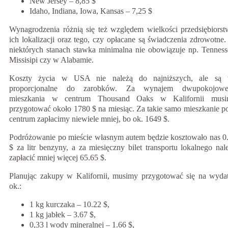
New Jersey – 8,85 $
Idaho, Indiana, Iowa, Kansas – 7,25 $
Wynagrodzenia różnią się też względem wielkości przedsiębiorst
ich lokalizacji oraz tego, czy opłacane są świadczenia zdrowotne
niektórych stanach stawka minimalna nie obowiązuje np. Tenness
Missisipi czy w Alabamie.
Koszty życia w USA nie należą do najniższych, ale są 
proporcjonalne do zarobków. Za wynajem dwupokojowe
mieszkania w centrum Thousand Oaks w Kalifornii mus
przygotować około 1780 $ na miesiąc. Za takie samo mieszkanie p
centrum zapłacimy niewiele mniej, bo ok. 1649 $.
Podróżowanie po mieście własnym autem będzie kosztowało nas 0
$ za litr benzyny, a za miesięczny bilet transportu lokalnego nal
zapłacić mniej więcej 65.65 $.
Planując zakupy w Kalifornii, musimy przygotować się na wyda
ok.:
1 kg kurczaka – 10.22 $,
1 kg jabłek – 3.67 $,
0,33 l wody mineralnej – 1.66 $,