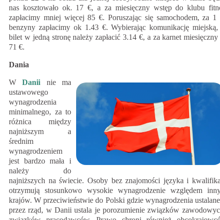
nas kosztowało ok. 17 €, a za miesięczny wstęp do klubu fitn
zapłacimy mniej więcej 85 €. Poruszając się samochodem, za 1 l
benzyny zapłacimy ok 1.43 €. Wybierając komunikację miejską,
bilet w jedną stronę należy zapłacić 3.14 €, a za karnet miesięczny
71 €.
Dania
W
Danii
nie ma
ustawowego
wynagrodzenia
minimalnego, za to
różnica między
najniższym a
średnim
wynagrodzeniem
jest bardzo mała i
należy do
najniższych na świecie. Osoby bez znajomości języka i kwalifika
otrzymują stosunkowo wysokie wynagrodzenie względem inn
krajów. W przeciwieństwie do Polski gdzie wynagrodzenia ustalane
przez rząd, w Danii ustala je porozumienie związków zawodowyc
związków pracodawców. Prawo chroni również obcokrajowc