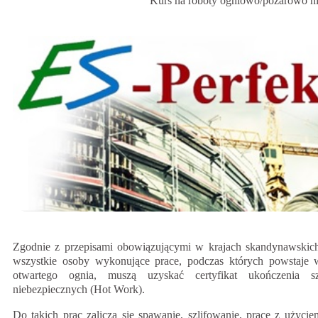
Kurs na roboty ogniowo/pożarowo n
Zgodnie z przepisami obowiązującymi w krajach skandynawskich
wszystkie osoby wykonujące prace, podczas których powstaje w
otwartego ognia, muszą uzyskać certyfikat ukończenia 
niebezpiecznych (Hot Work).
Do takich prac zalicza się spawanie, szlifowanie, prace z użycie