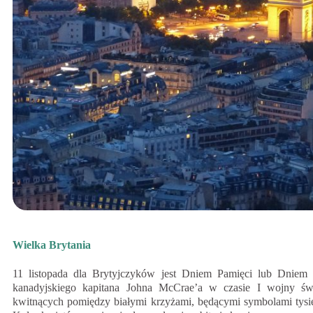
Wielka Brytania
11 listopada dla Brytyjczyków jest Dniem Pamięci lub Dniem
kanadyjskiego kapitana Johna McCrae’a w czasie I wojny ś
kwitnących pomiędzy białymi krzyżami, będącymi symbolami tysię