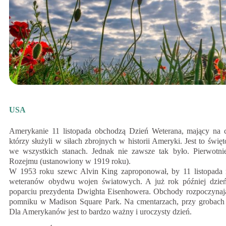
USA
Amerykanie 11 listopada obchodzą Dzień Weterana, mający na c
którzy służyli w siłach zbrojnych w historii Ameryki. Jest to świ
we wszystkich stanach. Jednak nie zawsze tak było. Pierwotni
Rozejmu (ustanowiony w 1919 roku).
W 1953 roku szewc Alvin King zaproponował, by 11 listopada m
weteranów obydwu wojen światowych. A już rok później dzień
poparciu prezydenta Dwighta Eisenhowera. Obchody rozpoczynają
pomniku w Madison Square Park. Na cmentarzach, przy grobach
Dla Amerykanów jest to bardzo ważny i uroczysty dzień.