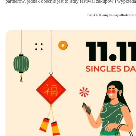
partnerów, jednak obecnie jest to istny festiwal zakupów i wyprze
flat-11-11-singles-day-illustratio