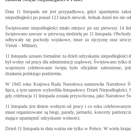
Data 11 listopada nie jest przypadkowa, gdyż upamiętnia zako
niepodległości po ponad 123 latach niewoli. Jednak dzień ten nie o
Świętowanie niepodległości miało miejsce po raz pierwszy 14 li
świętowano zawsze w pierwszą niedzielę po 11 listopada. Obchody
odbywały się pochody wojskowe, msze za ojczyznę oraz uroczy
Virtuti – Militari).
11 listopada uznano formalnie za dzień odzyskania niepodległości d
był wolny od pracy dla administracji rządowej. Świętowano tylko
wojennym celebrowanie święta było oficjalnie zabronione, j
działania polskiego podziemia.
W 1945 roku Krajowa Rada Narodowa ustanowiła Narodowe Świ
lipca, a tym samym wykreśliła listopadowy Dzień Niepodległości. S
gdy celebracja 11 listopada została przywrócona, jako Narodowe Św
11 listopada jest dniem wolnym od pracy i co roku celebrowanym
miast organizowane są biegi, parady, jarmarki, koncerty patriotyc
mające upamiętnić odzyskanie wolności.
Dzień 11 listopada to data ważna nie tylko w Polsce. W wielu krajac