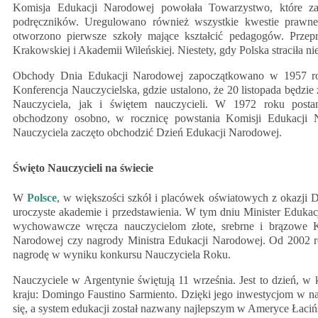
Komisja Edukacji Narodowej powołała Towarzystwo, które z
podręczników. Uregulowano również wszystkie kwestie prawn
otworzono pierwsze szkoły mające kształcić pedagogów. Przep
Krakowskiej i Akademii Wileńskiej. Niestety, gdy Polska straciła n
Obchody Dnia Edukacji Narodowej zapoczątkowano w 1957 r
Konferencja Nauczycielska, gdzie ustalono, że 20 listopada będ
Nauczyciela, jak i świętem nauczycieli. W 1972 roku posta
obchodzony osobno, w rocznicę powstania Komisji Edukacji 
Nauczyciela zaczęto obchodzić Dzień Edukacji Narodowej.
Święto Nauczycieli na świecie
W
Polsce
, w większości szkół i placówek oświatowych z okazji 
uroczyste akademie i przedstawienia. W tym dniu Minister Edukac
wychowawcze wręcza nauczycielom złote, srebrne i brązowe K
Narodowej czy nagrody Ministra Edukacji Narodowej. Od 2002 ro
nagrodę w wyniku konkursu Nauczyciela Roku.
Nauczyciele w Argentynie świętują 11 września. Jest to dzień, w
kraju: Domingo Faustino Sarmiento. Dzięki jego inwestycjom w na
się, a system edukacji został nazwany najlepszym w Ameryce Łacińs