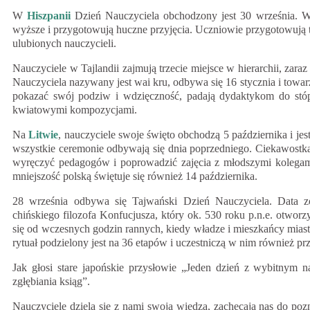
W
Hiszpanii
Dzień Nauczyciela obchodzony jest 30 września. W 
wyższe i przygotowują huczne przyjęcia. Uczniowie przygotowują 
ulubionych nauczycieli.
Nauczyciele w Tajlandii zajmują trzecie miejsce w hierarchii, zara
Nauczyciela nazywany jest wai kru, odbywa się 16 stycznia i towa
pokazać swój podziw i wdzięczność, padają dydaktykom do stóp
kwiatowymi kompozycjami.
Na
Litwie
, nauczyciele swoje święto obchodzą 5 października i jes
wszystkie ceremonie odbywają się dnia poprzedniego. Ciekawostką 
wyręczyć pedagogów i poprowadzić zajęcia z młodszymi kolegam
mniejszość polską świętuje się również 14 października.
28 września odbywa się Tajwański Dzień Nauczyciela. Data z
chińskiego filozofa Konfucjusza, który ok. 530 roku p.n.e. otwor
się od wczesnych godzin rannych, kiedy władze i mieszkańcy miast 
rytuał podzielony jest na 36 etapów i uczestniczą w nim również pr
Jak głosi stare japońskie przysłowie „Jeden dzień z wybitnym n
zgłębiania ksiąg”.
Nauczyciele dzielą się z nami swoją wiedzą, zachęcają nas do poz