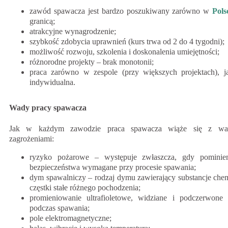
zawód spawacza jest bardzo poszukiwany zarówno w
Pols
granicą;
atrakcyjne wynagrodzenie;
szybkość zdobycia uprawnień (kurs trwa od 2 do 4 tygodni);
możliwość rozwoju, szkolenia i doskonalenia umiejętności;
różnorodne projekty – brak monotonii;
praca zarówno w zespole (przy większych projektach), j
indywidualna.
Wady pracy spawacza
Jak w każdym zawodzie praca spawacza wiąże się z wa
zagrożeniami:
ryzyko pożarowe – występuje zwłaszcza, gdy pominie
bezpieczeństwa wymagane przy procesie spawania;
dym spawalniczy – rodzaj dymu zawierający substancje che
częstki stałe różnego pochodzenia;
promieniowanie ultrafioletowe, widziane i podczerwone 
podczas spawania;
pole elektromagnetyczne;