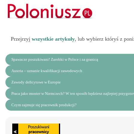
Przejrzyj
wszystkie artykuły
, lub wybierz któryś z pon
Spawacze poszukiwani! Zarobki w Polsce i za granicą
Austria – uznanie kwalifikacji zawodowych
Zawody deficytowe w Europie
Praca jako monter w Niemczech? W ten sposób będziesz najlepiej przygot
Czym zajmuje się pracownik produkcji?