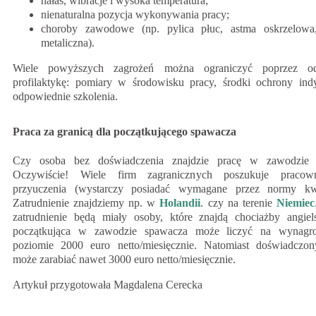
hałas, wibracje i wysoka temperatura;
nienaturalna pozycja wykonywania pracy;
choroby zawodowe (np. pylica płuc, astma oskrzelowa
metaliczna).
Wiele powyższych zagrożeń można ograniczyć poprzez od
profilaktykę: pomiary w środowisku pracy, środki ochrony indy
odpowiednie szkolenia.
Praca za granicą dla początkującego spawacza
Czy osoba bez doświadczenia znajdzie pracę w zawodzie 
Oczywiście! Wiele firm zagranicznych poszukuje praco
przyuczenia (wystarczy posiadać wymagane przez normy kwal
Zatrudnienie znajdziemy np. w
Holandii
. czy na terenie
Niemiec
zatrudnienie będą miały osoby, które znajdą chociażby angiel
początkująca w zawodzie spawacza może liczyć na wynagro
poziomie 2000 euro netto/miesięcznie. Natomiast doświadczo
może zarabiać nawet 3000 euro netto/miesięcznie.
Artykuł przygotowała Magdalena Cerecka