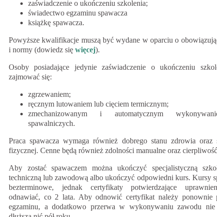
zaświadczenie o ukończeniu szkolenia;
świadectwo egzaminu spawacza
książkę spawacza.
Powyższe kwalifikacje muszą być wydane w oparciu o obowiązują
i normy (dowiedz się
więcej
).
Osoby posiadające jedynie zaświadczenie o ukończeniu szko
zajmować się:
zgrzewaniem;
ręcznym lutowaniem lub cięciem termicznym;
zmechanizowanym i automatycznym wykonywan
spawalniczych.
Praca spawacza wymaga również dobrego stanu zdrowia oraz 
fizycznej. Cenne będą również zdolności manualne oraz cierpliwość
Aby zostać spawaczem można ukończyć specjalistyczną szkoł
techniczną lub zawodową albo ukończyć odpowiedni kurs. Kursy 
bezterminowe, jednak certyfikaty potwierdzające uprawnie
odnawiać, co 2 lata. Aby odnowić certyfikat należy ponownie 
egzaminu, a dodatkowo przerwa w wykonywaniu zawodu nie
dłuższa nić pół roku.